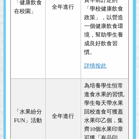
「健康飲食
全年進行
「學校健康飲食
在校園」
政策」，以營造
一個健康飲食環
境，幫助學生養
成良好飲食習
慣。
詳情按此
為培養學生恒常
進食水果的習慣,
學生每天帶水果
「水果紛分
回校進食可獲蓋
全年進行
FUN」活動
水果印乙個，集
齊10個水果印章
可獲「有品印