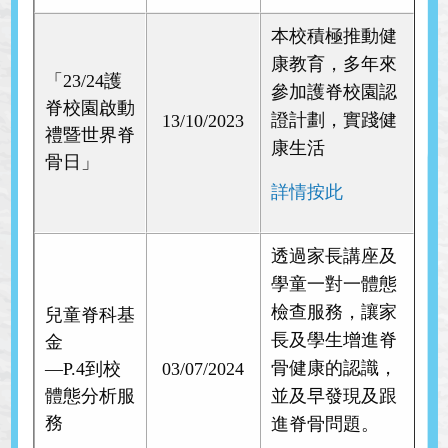
本校積極推動健
康教育，多年來
「23/24護
參加護脊校園認
脊校園啟動
證計劃，實踐健
13/10/2023
禮暨世界脊
康生活
骨日」
詳情按此
透過家長講座及
學童一對一體態
檢查服務，讓家
兒童脊科基
長及學生增進脊
金
骨健康的認識，
—P.4到校
03/07/2024
體態分析服
並及早發現及跟
務
進脊骨問題。