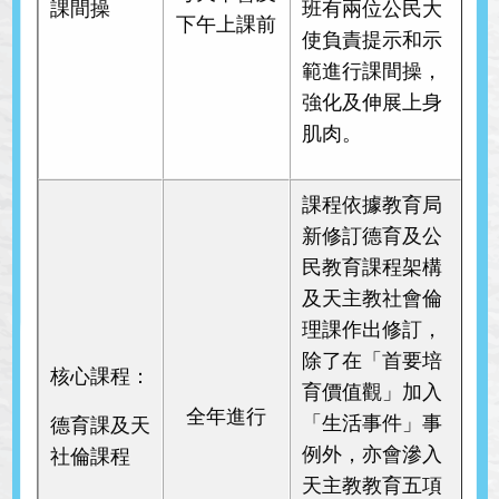
課間操
班有兩位公民大
下午上課前
使負責提示和示
範進行課間操，
強化及伸展上身
肌肉。
課程依據教育局
新修訂德育及公
民教育課程架構
及天主教社會倫
理課作出修訂，
除了在「首要培
核心課程：
育價值觀」加入
全年進行
「生活事件」事
德育課及天
例外，亦會滲入
社倫課程
天主教教育五項