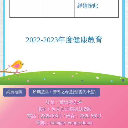
詳情按此
2022-2023年度健康教育
網頁地圖
所屬堂區︰善導之母堂(聖雲先小堂)
校長︰葉鎮鴻先生
地址︰黃大仙正德街102號
電話︰2320 8367 / 傳真︰2320 8620
電郵︰mail@e-wong.edu.hk