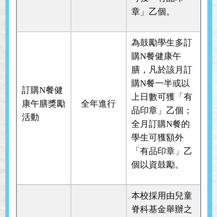
章」乙個。
為鼓勵學生多訂
購N餐健康午
膳，凡於該月訂
購N餐一半或以
訂購N餐健
上日數可獲「有
康午膳獎勵
全年進行
品印章」乙個；
活動
全月訂購N餐的
學生可獲額外
「有品印章」乙
個以資鼓勵。
本校採用由兒童
脊科基金舉辦之