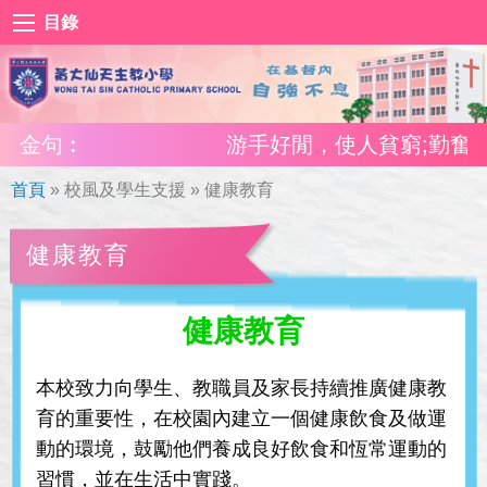
目錄
金句︰
游手好閒，使人貧窮;勤奮工作
首頁
»
校風及學生支援
»
健康教育
健康教育
健康教育
本校致力向學生、教職員及家長持續推廣健康教
育的重要性，在校園內建立一個健康飲食及做運
動的環境，鼓勵他們養成良好飲食和恆常運動的
習慣，並在生活中實踐。