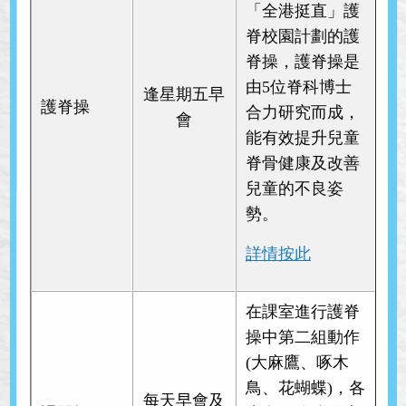
「全港挺直」護
脊校園計劃的護
脊操，護脊操是
由5位脊科博士
逢星期五早
護脊操
合力研究而成，
會
能有效提升兒童
脊骨健康及改善
兒童的不良姿
勢。
詳情按此
在課室進行護脊
操中第二組動作
(大麻鷹、啄木
鳥、花蝴蝶)，各
每天早會及