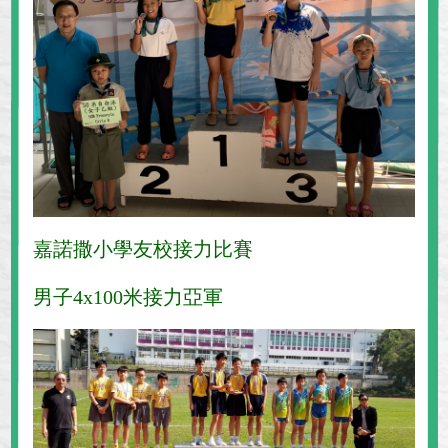
嘉諾撒小學友校接力比賽
男子4x100米接力亞軍