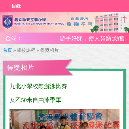
目錄
金句︰
游手好閒，使人貧窮;勤奮工作
首頁
»
學校課程
»
得獎相片
得獎相片
九北小學校際游泳比賽
女乙50米自由泳季軍