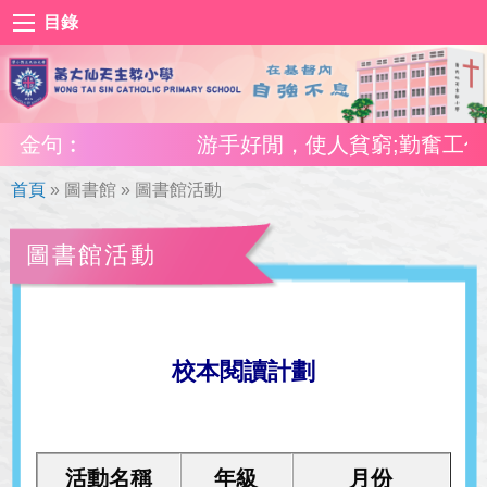
目錄
金句︰
游手好閒，使人貧窮;勤奮工作，使
首頁
»
圖書館
»
圖書館活動
圖書館活動
校本閱讀計劃
活動名稱
年級
月份