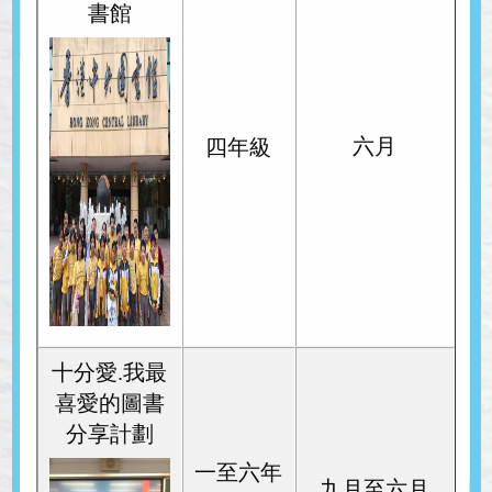
書館
六月
四
年級
十分愛.我最
喜愛的圖書
分享計劃
一至六年
九
月
至六月