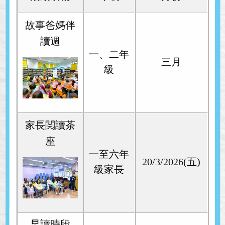
故事爸媽伴
讀週
一、二年
三月
級
家長閲讀茶
座
一至六
年
20/3/2026(五)
級家長
早讀時段