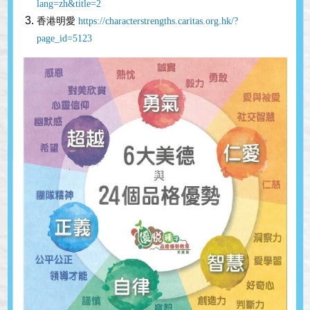
lang=zh&title=2
香港明愛
https://characterstrengths.caritas.org.hk/?
page_id=5123