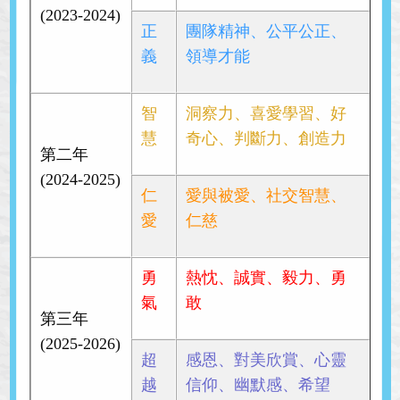
(2023-2024)
正
團隊精神、公平公正、
義
領導才能
智
洞察力、喜愛學習、好
慧
奇心、判斷力、創造力
第二年
(2024-2025)
仁
愛與被愛、社交智慧、
愛
仁慈
勇
熱忱、誠實、毅力、勇
氣
敢
第三年
(2025-2026)
超
感恩、對美欣賞、心靈
越
信仰、幽默感、希望