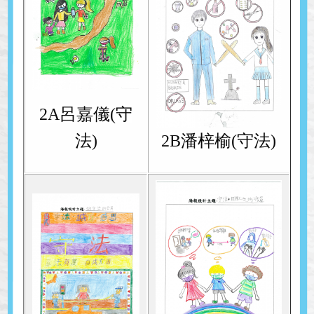
2A呂嘉儀(守
法)
2B潘梓榆(守法)