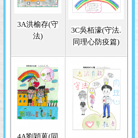
3A洪榆存(守
3C吳栢濠(守法.
法)
同理心防疫篇)
4A劉穎蒽(同