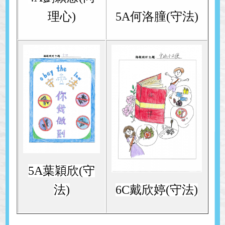
理心)
5A何洛膧(守法)
5A葉穎欣(守
法)
6C戴欣婷(守法)