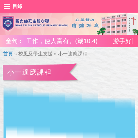
目錄
使人富有。(箴10:4)
金句︰
游手好閒，使人貧窮;勤奮
首頁
»
校風及學生支援
»
小一適應課程
小一適應課程