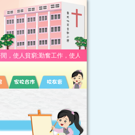
窮;勤奮工作，使人富有。(箴10:4)
游手好閒