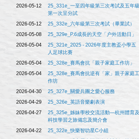
2026-05-12
25_331e_一至四年級第三次考試及五年
第一次呈分試
2026-05-12
25_332e_六年級第三次考試（畢業試）
2026-05-08
25_329e_P.6成長的天空「户外活動日」
2026-05-04
25_321e_2025 - 2026年度主教盃小學五
人足球比賽
2026-05-04
25_328e_賽馬會抗「親子家庭工作坊」
2026-05-04
25_328e_賽馬會抗逆有「家」親子家庭
作坊
2026-04-30
25_327e_關愛兵團之愛心服務
2026-04-29
25_326e_英語音樂劇表演
2026-04-27
25_325e_姊妹學校交流活動—杭州體育
科技學習之旅備忘及簡介會
2026-04-22
25_322e_快樂智叻星C小組