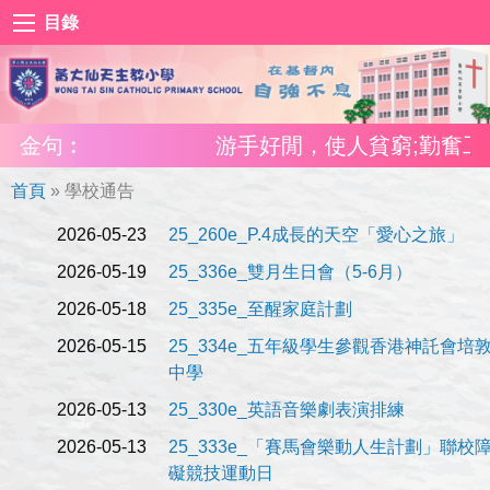
目錄
金句︰
游手好閒，使人貧窮;勤奮工作，
首頁
»
學校通告
2026-05-23
25_260e_P.4成長的天空「愛心之旅」
2026-05-19
25_336e_雙月生日會（5-6月）
2026-05-18
25_335e_至醒家庭計劃
2026-05-15
25_334e_五年級學生參觀香港神託會培
中學
2026-05-13
25_330e_英語音樂劇表演排練
2026-05-13
25_333e_「賽馬會樂動人生計劃」聯校
礙競技運動日