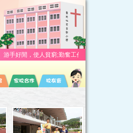
人貧窮;勤奮工作，使人富有。(箴10:4)
游手好