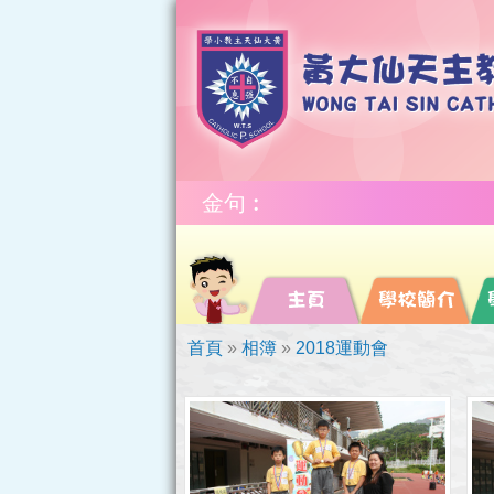
金句︰
首頁
»
相簿
»
2018運動會