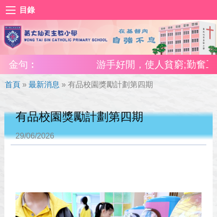
目錄
金句︰
游手好閒，使人貧窮;勤奮工作，使人富
首頁
»
最新消息
»
有品校園獎勵計劃第四期
有品校園獎勵計劃第四期
29/06/2026