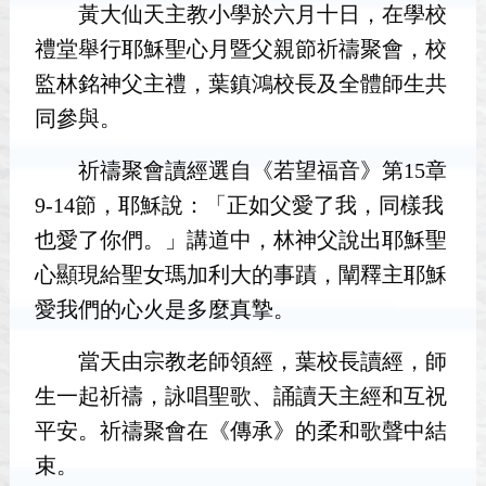
黃大仙天主教小學於六月十日，在學校
禮堂舉行耶穌聖心月暨父親節祈禱聚會，校
監林銘神父主禮，葉鎮鴻校長及全體師生共
同參與。
祈禱聚會讀經選自《若望福音》第15章
9-14節，耶穌說：「正如父愛了我，同樣我
也愛了你們。」講道中，林神父說出耶穌聖
心顯現給聖女瑪加利大的事蹟，闡釋主耶穌
愛我們的心火是多麼真摯。
當天由宗教老師領經，葉校長讀經，師
生一起祈禱，詠唱聖歌、誦讀天主經和互祝
平安。祈禱聚會在《傳承》的柔和歌聲中結
束。