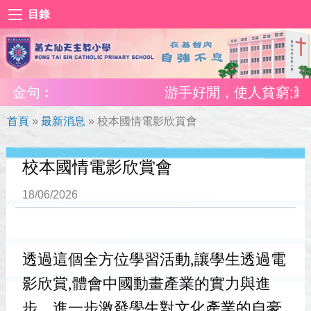
目錄
金句︰
游手好閒，使人貧窮;勤奮工
首頁
»
最新消息
»
校本國情電影欣賞會
校本國情電影欣賞會
18/06/2026
透過這個全方位學習活動,讓學生透過電
影欣賞,體會中國動畫產業的實力與進
步，進一步激發學生對文化產業的自豪