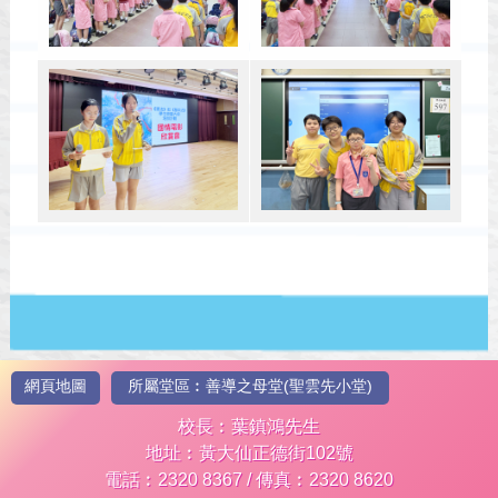
網頁地圖
所屬堂區︰善導之母堂(聖雲先小堂)
校長︰葉鎮鴻先生
地址︰黃大仙正德街102號
電話︰2320 8367 / 傳真︰2320 8620