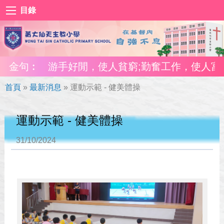
目錄
金句︰
游手好閒，使人貧窮;勤奮工作，使人富有。(箴1
首頁
»
最新消息
»
運動示範 - 健美體操
運動示範 - 健美體操
31/10/2024