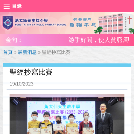
目錄
金句︰
游手好閒，使人貧窮;勤奮工
首頁
»
最新消息
»
聖經抄寫比賽
聖經抄寫比賽
19/10/2023