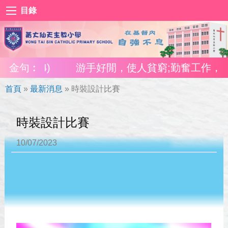
目錄
游手好閒，使人貧窮;勤奮工作，使人富有。(箴10:
金句︰
首頁
»
最新消息
»
時裝設計比賽
時裝設計比賽
10/07/2023