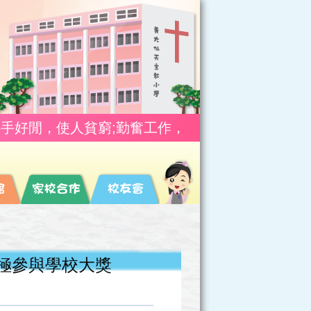
使人貧窮;勤奮工作，使人富有。(箴10:4)
游
積極參與學校大獎